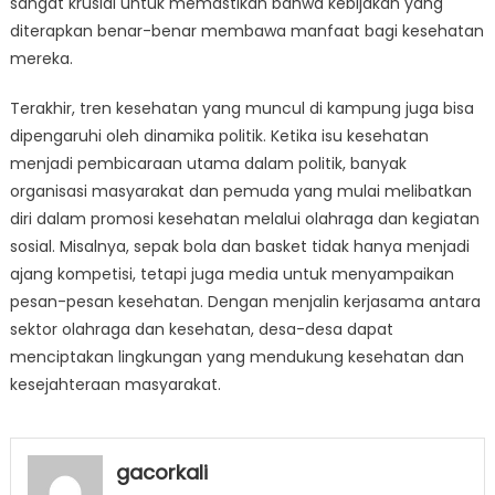
sangat krusial untuk memastikan bahwa kebijakan yang
diterapkan benar-benar membawa manfaat bagi kesehatan
mereka.
Terakhir, tren kesehatan yang muncul di kampung juga bisa
dipengaruhi oleh dinamika politik. Ketika isu kesehatan
menjadi pembicaraan utama dalam politik, banyak
organisasi masyarakat dan pemuda yang mulai melibatkan
diri dalam promosi kesehatan melalui olahraga dan kegiatan
sosial. Misalnya, sepak bola dan basket tidak hanya menjadi
ajang kompetisi, tetapi juga media untuk menyampaikan
pesan-pesan kesehatan. Dengan menjalin kerjasama antara
sektor olahraga dan kesehatan, desa-desa dapat
menciptakan lingkungan yang mendukung kesehatan dan
kesejahteraan masyarakat.
gacorkali