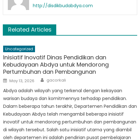
http://disdikbudabdya.com
Related Articles
Uncategorized
Inisiatif Inovatif Dinas Pendidikan dan
Kebudayaan Abdya untuk Mendorong
Pertumbuhan dan Pembangunan
Author
Posted
gacorkali
May 13, 2026
on
Abdya adalah wilayah yang terkenal dengan kekayaan
warisan budaya dan komitmennya terhadap pendidikan.
Dalam beberapa tahun terakhir, Departemen Pendidikan dan
Kebudayaan Abdya telah mengambil beberapa inisiatif
inovatif untuk mendorong pertumbuhan dan pembangunan
di wilayah tersebut. Salah satu inisiatif utama yang diambil
oleh departemen ini adalah pendirian pusat pembelajaran