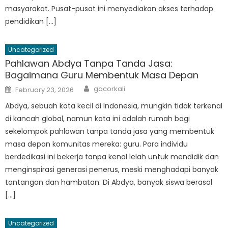
masyarakat. Pusat-pusat ini menyediakan akses terhadap
pendidikan […]
Uncategorized
Pahlawan Abdya Tanpa Tanda Jasa:
Bagaimana Guru Membentuk Masa Depan
Author
Posted
gacorkali
February 23, 2026
on
Abdya, sebuah kota kecil di Indonesia, mungkin tidak terkenal
di kancah global, namun kota ini adalah rumah bagi
sekelompok pahlawan tanpa tanda jasa yang membentuk
masa depan komunitas mereka: guru. Para individu
berdedikasi ini bekerja tanpa kenal lelah untuk mendidik dan
menginspirasi generasi penerus, meski menghadapi banyak
tantangan dan hambatan. Di Abdya, banyak siswa berasal
[…]
Uncategorized