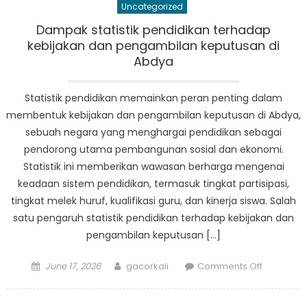
Uncategorized
Abdya:
Bagaima
Dampak statistik pendidikan terhadap
Siswa
kebijakan dan pengambilan keputusan di
Berkemb
Abdya
di
Lingkung
Statistik pendidikan memainkan peran penting dalam
Kompetitif
membentuk kebijakan dan pengambilan keputusan di Abdya,
sebuah negara yang menghargai pendidikan sebagai
pendorong utama pembangunan sosial dan ekonomi.
Statistik ini memberikan wawasan berharga mengenai
keadaan sistem pendidikan, termasuk tingkat partisipasi,
tingkat melek huruf, kualifikasi guru, dan kinerja siswa. Salah
satu pengaruh statistik pendidikan terhadap kebijakan dan
pengambilan keputusan […]
Posted
Author
on
June 17, 2026
gacorkali
Comments Off
on
Dampak
statistik