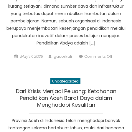
Families
kurang terlayani, dimana sumber daya dan infrastruktur
yang terbatas dapat menimbulkan hambatan dalam
pembelajaran. Namun, sebuah organisasi di Indonesia
berupaya menjembatani kesenjangan pendidikan melalui
pendekatan inovatif dalam proses belajar mengajar.
Pendidikan Abdya adalah […]
Posted
Author
on
May 17, 2026
gacorkali
Comments Off
on
Menjemba
Kesenjan
Pendidika
Uncategorized
Pendekat
Pembelaj
Dari Krisis Menjadi Peluang: Ketahanan
Inovatif
Pendidikan Aceh Barat Daya dalam
Pendidika
Menghadapi Kesulitan
Abdya
Provinsi Aceh di Indonesia telah menghadapi banyak
tantangan selama bertahun-tahun, mulai dari bencana