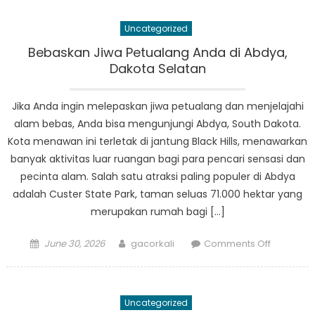
Internasi
Dampak
Uncategorized
Korupsi
pada
Bebaskan Jiwa Petualang Anda di Abdya,
Masa
Dakota Selatan
Depan
Olahrag
Jika Anda ingin melepaskan jiwa petualang dan menjelajahi
alam bebas, Anda bisa mengunjungi Abdya, South Dakota.
Kota menawan ini terletak di jantung Black Hills, menawarkan
banyak aktivitas luar ruangan bagi para pencari sensasi dan
pecinta alam. Salah satu atraksi paling populer di Abdya
adalah Custer State Park, taman seluas 71.000 hektar yang
merupakan rumah bagi […]
Posted
Author
on
June 30, 2026
gacorkali
Comments Off
on
Bebaska
Jiwa
Petualan
Uncategorized
Anda