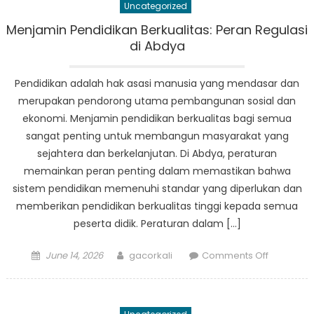
Uncategorized
Program
Pelayana
Menjamin Pendidikan Berkualitas: Peran Regulasi
Publik
di Abdya
Disdikbud
Abdya
Pendidikan adalah hak asasi manusia yang mendasar dan
merupakan pendorong utama pembangunan sosial dan
ekonomi. Menjamin pendidikan berkualitas bagi semua
sangat penting untuk membangun masyarakat yang
sejahtera dan berkelanjutan. Di Abdya, peraturan
memainkan peran penting dalam memastikan bahwa
sistem pendidikan memenuhi standar yang diperlukan dan
memberikan pendidikan berkualitas tinggi kepada semua
peserta didik. Peraturan dalam […]
Posted
Author
on
June 14, 2026
gacorkali
Comments Off
on
Menjamin
Pendidika
Berkualita