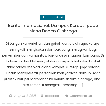
on
Antara
Kuliner
dan
Uncategorized
Korupsi:
Membed
Berita Internasional: Dampak Korupsi pada
Berita
Masa Depan Olahraga
di
Kampun
Di tengah kemeriahan dan gairah dunia olahraga, korupsi
Indonesi
seringkali menyisakan dampak yang merugikan bagi
dan
perkembangan komunitas, baik di desa maupun kampung. Di
Malaysia
Indonesia dan Malaysia, olahraga seperti bola dan basket
tidak hanya menjadi ajang kompetisi, tetapi juga sarana
untuk mempererat persatuan masyarakat. Namun, saat
praktek korupsi merembes ke dalam sistem olahraga, cita-
cita tersebut seringkali terhalang […]
Posted
Author
on
August 3, 2026
gacorkali
Comments Off
on
Berita