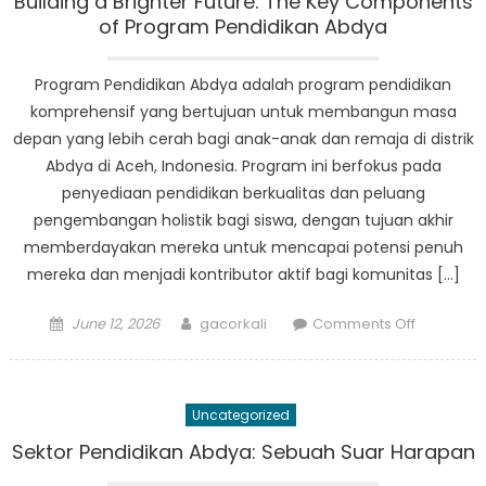
Building a Brighter Future: The Key Components
Menuju
of Program Pendidikan Abdya
Masa
Depan
Program Pendidikan Abdya adalah program pendidikan
Siswa
komprehensif yang bertujuan untuk membangun masa
yang
depan yang lebih cerah bagi anak-anak dan remaja di distrik
Lebih
Abdya di Aceh, Indonesia. Program ini berfokus pada
Cerah
penyediaan pendidikan berkualitas dan peluang
pengembangan holistik bagi siswa, dengan tujuan akhir
memberdayakan mereka untuk mencapai potensi penuh
mereka dan menjadi kontributor aktif bagi komunitas […]
Posted
Author
on
June 12, 2026
gacorkali
Comments Off
on
Building
a
Brighter
Uncategorized
Future:
The
Sektor Pendidikan Abdya: Sebuah Suar Harapan
Key