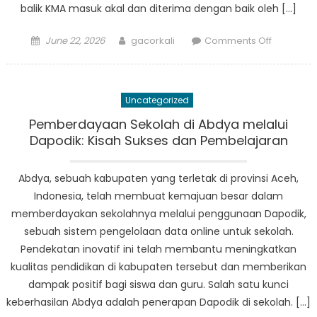
balik KMA masuk akal dan diterima dengan baik oleh […]
Posted
Author
on
June 22, 2026
gacorkali
Comments Off
on
Dari
Teori
ke
Uncategorized
Praktek:
Penerap
Pemberdayaan Sekolah di Abdya melalui
Kurikulum
Dapodik: Kisah Sukses dan Pembelajaran
Merdeka
Abdya
Abdya, sebuah kabupaten yang terletak di provinsi Aceh,
di
Indonesia, telah membuat kemajuan besar dalam
Sekolah
memberdayakan sekolahnya melalui penggunaan Dapodik,
sebuah sistem pengelolaan data online untuk sekolah.
Pendekatan inovatif ini telah membantu meningkatkan
kualitas pendidikan di kabupaten tersebut dan memberikan
dampak positif bagi siswa dan guru. Salah satu kunci
keberhasilan Abdya adalah penerapan Dapodik di sekolah. […]