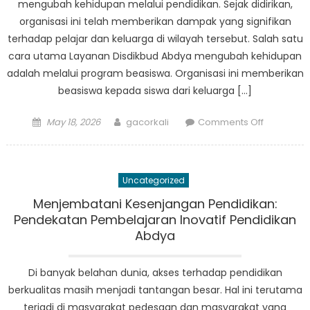
mengubah kehidupan melalui pendidikan. Sejak didirikan,
organisasi ini telah memberikan dampak yang signifikan
terhadap pelajar dan keluarga di wilayah tersebut. Salah satu
cara utama Layanan Disdikbud Abdya mengubah kehidupan
adalah melalui program beasiswa. Organisasi ini memberikan
beasiswa kepada siswa dari keluarga […]
Posted
Author
on
May 18, 2026
gacorkali
Comments Off
on
Transform
Lives:
The
Uncategorized
Impact
of
Menjembatani Kesenjangan Pendidikan:
Layanan
Pendekatan Pembelajaran Inovatif Pendidikan
Disdikbud
Abdya
Abdya
on
Di banyak belahan dunia, akses terhadap pendidikan
Students
berkualitas masih menjadi tantangan besar. Hal ini terutama
and
terjadi di masyarakat pedesaan dan masyarakat yang