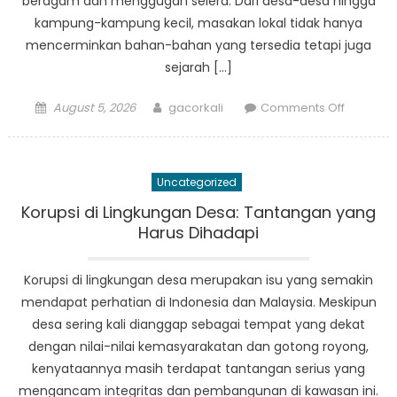
beragam dan menggugah selera. Dari desa-desa hingga
kampung-kampung kecil, masakan lokal tidak hanya
mencerminkan bahan-bahan yang tersedia tetapi juga
sejarah […]
Posted
Author
on
August 5, 2026
gacorkali
Comments Off
on
Berita
Nasional
dan
Uncategorized
Internasi
Mengap
Korupsi di Lingkungan Desa: Tantangan yang
Kuliner
Harus Dihadapi
Sedunia
Menarik
Korupsi di lingkungan desa merupakan isu yang semakin
Perhatia
mendapat perhatian di Indonesia dan Malaysia. Meskipun
desa sering kali dianggap sebagai tempat yang dekat
dengan nilai-nilai kemasyarakatan dan gotong royong,
kenyataannya masih terdapat tantangan serius yang
mengancam integritas dan pembangunan di kawasan ini.