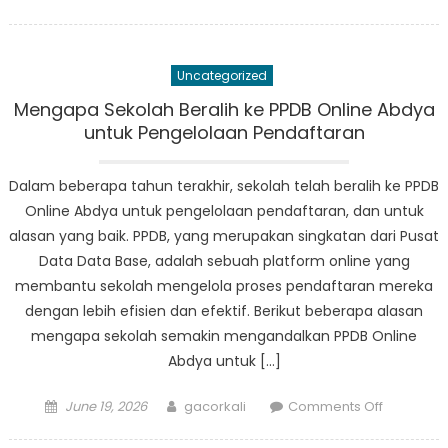
on
Dari
Pertanian
Hingga
Uncategorized
Pariwisat
Beragam
Mengapa Sekolah Beralih ke PPDB Online Abdya
Industri
untuk Pengelolaan Pendaftaran
SPMB
Abdya
Dalam beberapa tahun terakhir, sekolah telah beralih ke PPDB
Online Abdya untuk pengelolaan pendaftaran, dan untuk
alasan yang baik. PPDB, yang merupakan singkatan dari Pusat
Data Data Base, adalah sebuah platform online yang
membantu sekolah mengelola proses pendaftaran mereka
dengan lebih efisien dan efektif. Berikut beberapa alasan
mengapa sekolah semakin mengandalkan PPDB Online
Abdya untuk […]
Posted
Author
on
June 19, 2026
gacorkali
Comments Off
on
Mengapa