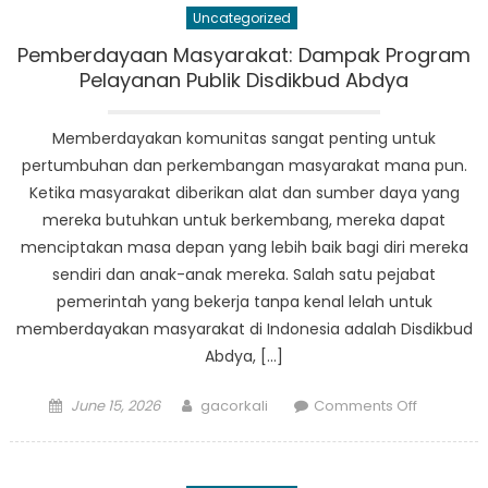
Uncategorized
Tindakan:
Bagaima
Pemberdayaan Masyarakat: Dampak Program
Data
Pelayanan Publik Disdikbud Abdya
Pendidika
Membent
Memberdayakan komunitas sangat penting untuk
Kebijakan
pertumbuhan dan perkembangan masyarakat mana pun.
di
Ketika masyarakat diberikan alat dan sumber daya yang
Abdyad
mereka butuhkan untuk berkembang, mereka dapat
menciptakan masa depan yang lebih baik bagi diri mereka
sendiri dan anak-anak mereka. Salah satu pejabat
pemerintah yang bekerja tanpa kenal lelah untuk
memberdayakan masyarakat di Indonesia adalah Disdikbud
Abdya, […]
Posted
Author
on
June 15, 2026
gacorkali
Comments Off
on
Pemberd
Masyaraka
Dampak