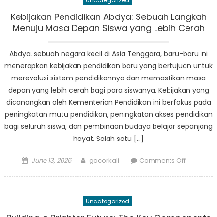
Uncategorized
Peran
Regulasi
Kebijakan Pendidikan Abdya: Sebuah Langkah
di
Menuju Masa Depan Siswa yang Lebih Cerah
Abdya
Abdya, sebuah negara kecil di Asia Tenggara, baru-baru ini
menerapkan kebijakan pendidikan baru yang bertujuan untuk
merevolusi sistem pendidikannya dan memastikan masa
depan yang lebih cerah bagi para siswanya. Kebijakan yang
dicanangkan oleh Kementerian Pendidikan ini berfokus pada
peningkatan mutu pendidikan, peningkatan akses pendidikan
bagi seluruh siswa, dan pembinaan budaya belajar sepanjang
hayat. Salah satu […]
Posted
Author
on
June 13, 2026
gacorkali
Comments Off
on
Kebijakan
Pendidika
Abdya:
Uncategorized
Sebuah
Langkah