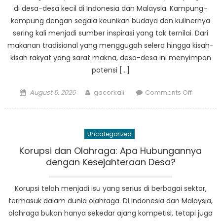
di desa-desa kecil di Indonesia dan Malaysia. Kampung-
kampung dengan segala keunikan budaya dan kulinernya
sering kali menjadi sumber inspirasi yang tak ternilai. Dari
makanan tradisional yang menggugah selera hingga kisah-
kisah rakyat yang sarat makna, desa-desa ini menyimpan
potensi […]
Posted
Author
on
August 5, 2026
gacorkali
Comments Off
on
Dari
Desa
ke
Uncategorized
Dunia:
Berita
Korupsi dan Olahraga: Apa Hubungannya
dan
dengan Kesejahteraan Desa?
Kuliner
yang
Korupsi telah menjadi isu yang serius di berbagai sektor,
Menginsp
termasuk dalam dunia olahraga. Di Indonesia dan Malaysia,
olahraga bukan hanya sekedar ajang kompetisi, tetapi juga