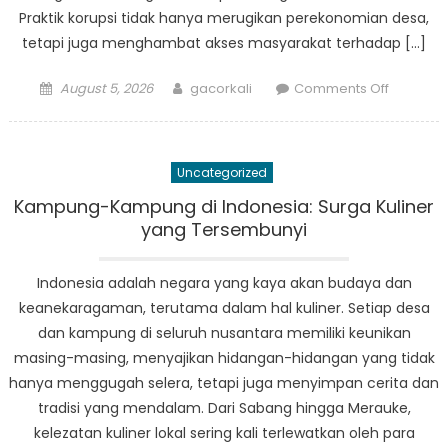
Praktik korupsi tidak hanya merugikan perekonomian desa,
tetapi juga menghambat akses masyarakat terhadap […]
Posted
Author
on
August 5, 2026
gacorkali
Comments Off
on
Korupsi
di
Lingkung
Uncategorized
Desa:
Tantang
Kampung-Kampung di Indonesia: Surga Kuliner
yang
yang Tersembunyi
Harus
Dihadapi
Indonesia adalah negara yang kaya akan budaya dan
keanekaragaman, terutama dalam hal kuliner. Setiap desa
dan kampung di seluruh nusantara memiliki keunikan
masing-masing, menyajikan hidangan-hidangan yang tidak
hanya menggugah selera, tetapi juga menyimpan cerita dan
tradisi yang mendalam. Dari Sabang hingga Merauke,
kelezatan kuliner lokal sering kali terlewatkan oleh para