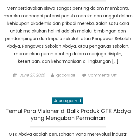
a
Memberdayakan siswa sangat penting dalam membantu
Brighter
mereka mencapai potensi penuh mereka dan unggul dalam
Future
kehidupan akademis dan pribadi mereka. Salah satu cara
for
untuk melakukan hal ini adalah melalui bimbingan dan
Indonesi
pendampingan dari kepala sekolah atau Pengawas Sekolah
Youth
Abdya. Pengawas Sekolah Abdya, atau pengawas sekolah,
memainkan peran penting dalam menjaga disiplin,
ketertiban, dan keharmonisan di lingkungan […]
Posted
Author
on
June 27, 2026
gacorkali
Comments Off
on
Empower
Students
Through
Uncategorized
the
Guidance
Temui Para Visioner di Balik Produk GTK Abdya
of
yang Mengubah Permainan
Pengawa
Sekolah
GTK Abdya adalah perusahaan yang merevolusi industri