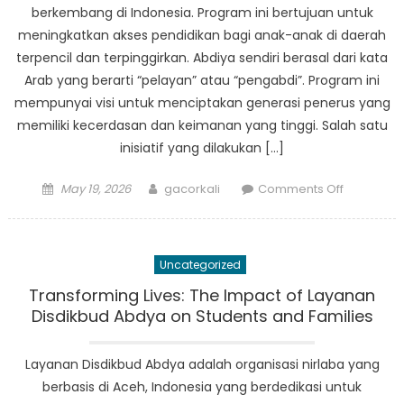
berkembang di Indonesia. Program ini bertujuan untuk
meningkatkan akses pendidikan bagi anak-anak di daerah
terpencil dan terpinggirkan. Abdiya sendiri berasal dari kata
Arab yang berarti “pelayan” atau “pengabdi”. Program ini
mempunyai visi untuk menciptakan generasi penerus yang
memiliki kecerdasan dan keimanan yang tinggi. Salah satu
inisiatif yang dilakukan […]
Posted
Author
on
May 19, 2026
gacorkali
Comments Off
on
Pendidika
Abdiya:
Menjelaja
Uncategorized
Program
dan
Transforming Lives: The Impact of Layanan
Inisiatif
Disdikbud Abdya on Students and Families
Pendidika
yang
Layanan Disdikbud Abdya adalah organisasi nirlaba yang
Sedang
berbasis di Aceh, Indonesia yang berdedikasi untuk
Berkemb