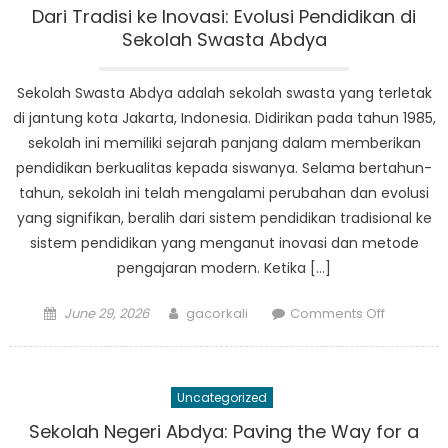
di
Dari Tradisi ke Inovasi: Evolusi Pendidikan di
Abdya,
Sekolah Swasta Abdya
Dakota
Selatan
Sekolah Swasta Abdya adalah sekolah swasta yang terletak
di jantung kota Jakarta, Indonesia. Didirikan pada tahun 1985,
sekolah ini memiliki sejarah panjang dalam memberikan
pendidikan berkualitas kepada siswanya. Selama bertahun-
tahun, sekolah ini telah mengalami perubahan dan evolusi
yang signifikan, beralih dari sistem pendidikan tradisional ke
sistem pendidikan yang menganut inovasi dan metode
pengajaran modern. Ketika […]
Posted
Author
on
June 29, 2026
gacorkali
Comments Off
on
Dari
Tradisi
ke
Uncategorized
Inovasi:
Evolusi
Sekolah Negeri Abdya: Paving the Way for a