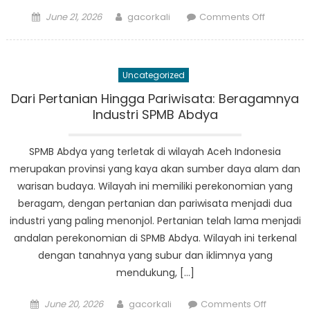
Posted
Author
on
June 21, 2026
gacorkali
Comments Off
on
Pemberd
Sekolah
di
Uncategorized
Abdya
melalui
Dari Pertanian Hingga Pariwisata: Beragamnya
Dapodik:
Industri SPMB Abdya
Kisah
Sukses
SPMB Abdya yang terletak di wilayah Aceh Indonesia
dan
merupakan provinsi yang kaya akan sumber daya alam dan
Pembelaj
warisan budaya. Wilayah ini memiliki perekonomian yang
beragam, dengan pertanian dan pariwisata menjadi dua
industri yang paling menonjol. Pertanian telah lama menjadi
andalan perekonomian di SPMB Abdya. Wilayah ini terkenal
dengan tanahnya yang subur dan iklimnya yang
mendukung, […]
Posted
Author
on
June 20, 2026
gacorkali
Comments Off