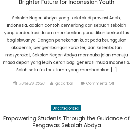
Pendidik
Brighter Future for Indonesian Youth
di
Sekolah
Sekolah Negeri Abdya, yang terletak di provinsi Aceh,
Swasta
Indonesia, adalah contoh cemerlang dari sebuah sekolah
Abdya
yang berdedikasi dalam memberikan pendidikan berkualitas
bagi siswanya. Dengan penekanan kuat pada keunggulan
akademik, pengembangan karakter, dan keterlibatan
masyarakat, Sekolah Negeri Abdya membuka jalan menuju
masa depan yang lebih cerah bagi generasi muda Indonesia.
Salah satu faktor utama yang membedakan […]
Posted
Author
on
June 28, 2026
gacorkali
Comments Off
on
Sekolah
Negeri
Abdya:
Uncategorized
Paving
the
Empowering Students Through the Guidance of
Way
Pengawas Sekolah Abdya
for