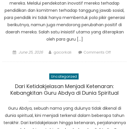
mereka. Melalui pendekatan inovatif mereka terhadap
Permaina
pendidikan dan komitmen terhadap tanggung jawab sosial,
para pendidik ini tidak hanya membentuk pola pikir generasi
berikutnya, namun juga mendorong perubahan positif di
daerah mereka. Salah satu inisiatif utama yang diterapkan
oleh para guru […]
Posted
Author
on
June 25, 2026
gacorkali
Comments Off
on
Dari
Kelas
ke
Uncategorized
Komunita
Bagaima
Dari Ketidakjelasan Menjadi Ketenaran:
Guru
Kebangkitan Guru Abdya di Dunia Spiritual
di
Abdya
Guru Abdya, sebuah nama yang dulunya tidak dikenal di
Membuat
dunia spiritual, kini menjadi terkenal dalam beberapa tahun
Perbeda
terakhir. Dari ketidakjelasan hingga ketenaran, perjalanannya