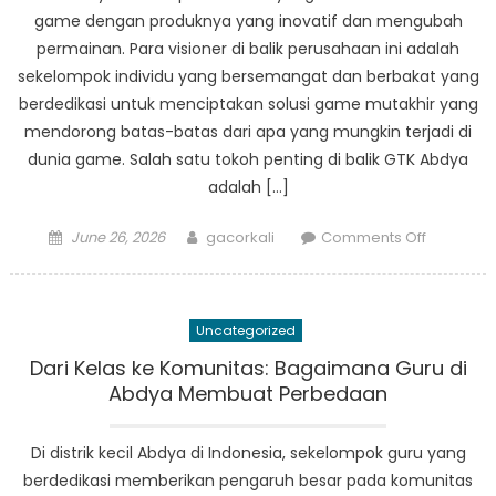
Abdya
game dengan produknya yang inovatif dan mengubah
permainan. Para visioner di balik perusahaan ini adalah
sekelompok individu yang bersemangat dan berbakat yang
berdedikasi untuk menciptakan solusi game mutakhir yang
mendorong batas-batas dari apa yang mungkin terjadi di
dunia game. Salah satu tokoh penting di balik GTK Abdya
adalah […]
Posted
Author
on
June 26, 2026
gacorkali
Comments Off
on
Temui
Para
Visioner
Uncategorized
di
Balik
Dari Kelas ke Komunitas: Bagaimana Guru di
Produk
Abdya Membuat Perbedaan
GTK
Abdya
Di distrik kecil Abdya di Indonesia, sekelompok guru yang
yang
berdedikasi memberikan pengaruh besar pada komunitas
Menguba