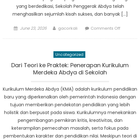
yang berdedikasi, Sekolah Penggerak Abdya telah
menghasilkan sejumlah kisah sukses, dan banyak […]
Posted
Author
on
June 23, 2026
gacorkali
Comments Off
on
Building
a
Brighter
Uncategorized
Future:
The
Dari Teori ke Praktek: Penerapan Kurikulum
Success
Merdeka Abdya di Sekolah
Stories
of
Kurikulum Merdeka Abdya (KMA) adalah kurikulum pendidikan
Sekolah
baru yang diperkenalkan oleh pemerintah Indonesia dengan
Pengger
tujuan memberikan pendekatan pendidikan yang lebih
Abdya
holistik dan berpusat pada siswa. Kurikulumnya menekankan
Graduate
pengembangan pemikiran kritis, kreativitas, dan
keterampilan pemecahan masalah, serta fokus pada
pembentukan karakter dan pendidikan nilai. Meskipun teori di