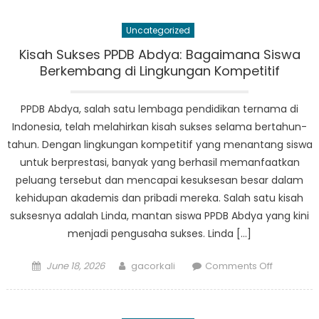
Sekolah
Beralih
Uncategorized
ke
PPDB
Kisah Sukses PPDB Abdya: Bagaimana Siswa
Online
Berkembang di Lingkungan Kompetitif
Abdya
untuk
PPDB Abdya, salah satu lembaga pendidikan ternama di
Pengelol
Indonesia, telah melahirkan kisah sukses selama bertahun-
Pendafta
tahun. Dengan lingkungan kompetitif yang menantang siswa
untuk berprestasi, banyak yang berhasil memanfaatkan
peluang tersebut dan mencapai kesuksesan besar dalam
kehidupan akademis dan pribadi mereka. Salah satu kisah
suksesnya adalah Linda, mantan siswa PPDB Abdya yang kini
menjadi pengusaha sukses. Linda […]
Posted
Author
on
June 18, 2026
gacorkali
Comments Off
on
Kisah
Sukses
PPDB