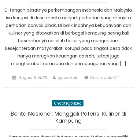
Di tengah pesatnya perkembangan Indonesia dan Malaysia,
isu korupsi di desa masih menjadi perhatian yang menyita
perhatian banyak pihak. Di balik indahnya kebudayaan dan
kuliner yang ditawarkan di berbagai kampung, sering kali
tersembunyi masalah besar yang mengancam
kesejahteraan masyarakat. Korupsi pada tingkat desa tidak
hanya merugikan keuangan daerah, tetapi juga
menghambat kemajuan dan pembangunan yang […]
Posted
Author
on
August 5, 2026
gacorkali
Comments Off
on
Menelusu
Jejak
Korupsi
Uncategorized
di
Desa:
Berita Nasional: Menggali Potensi Kuliner di
Apa
Kampung
yang
Terjadi