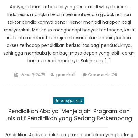
Compone
Abdya, sebuah kota kecil yang terletak di wilayah Aceh,
of
Indonesia, mungkin belum terkenal secara global, namun
Program
sektor pendidikannya benar-benar menjadi harapan bagi
Pendidika
masyarakat. Meskipun menghadapi banyak tantangan, kota
Abdya
ini telah membuat kemajuan besar dalam meningkatkan
akses terhadap pendidikan berkualitas bagi penduduknya,
sehingga membuka jalan bagi masa depan yang lebih cerah
bagi generasi mudanya. Salah satu […]
Posted
Author
on
June 11, 2026
gacorkali
Comments Off
on
Sektor
Pendidika
Abdya:
Uncategorized
Sebuah
Suar
Pendidikan Abdiya: Menjelajahi Program dan
Harapan
Inisiatif Pendidikan yang Sedang Berkembang
Pendidikan Abdiya adalah program pendidikan yang sedang