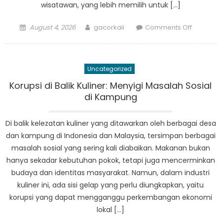
wisatawan, yang lebih memilih untuk […]
Posted
Author
on
August 4, 2026
gacorkali
Comments Off
on
Kampun
Kampun
di
Uncategorized
Indonesi
Surga
Korupsi di Balik Kuliner: Menyigi Masalah Sosial
Kuliner
di Kampung
yang
Tersemb
Di balik kelezatan kuliner yang ditawarkan oleh berbagai desa
dan kampung di Indonesia dan Malaysia, tersimpan berbagai
masalah sosial yang sering kali diabaikan. Makanan bukan
hanya sekadar kebutuhan pokok, tetapi juga mencerminkan
budaya dan identitas masyarakat. Namun, dalam industri
kuliner ini, ada sisi gelap yang perlu diungkapkan, yaitu
korupsi yang dapat mengganggu perkembangan ekonomi
lokal […]