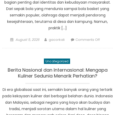
bagian penting dari identitas dan kebudayaan masyarakat.
Dari sepak bola yang mendunia sampai bola basket yang
semakin populer, olahraga dapat menjadi pendorong
kesejahteraan, terutama di desa dan kampung. Namun,
praktik […]
Posted
Author
on
August 5, 2026
gacorkali
Comments Off
on
Korupsi
dan
Olahraga
Uncategorized
Apa
Hubunga
Berita Nasional dan Internasional: Mengapa
dengan
Kuliner Sedunia Menarik Perhatian?
Kesejaht
Desa?
Di era globalisasi saat ini, semakin banyak orang yang tertarik
pada kekayaan kuliner dari berbagai belahan dunia. Indonesia
dan Malaysia, sebagai negara yang kaya akan budaya dan
tradisi, menjadi sorotan utama dalam hal kuliner yang