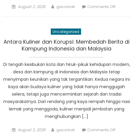
Posted
Author
on
August 3, 2026
gacorkali
Comments Off
on
Korupsi
di
Balik
Uncategorized
Kuliner:
Menyigi
Antara Kuliner dan Korupsi: Membedah Berita di
Masalah
Kampung Indonesia dan Malaysia
Sosial
di
Di tengah kesibukan kota dan hiruk-pikuk kehidupan modern,
Kampun
desa dan kampung di Indonesia dan Malaysia tetap
menyimpan keunikan yang tak tergantikan. Kedua negara ini
kaya akan budaya kuliner yang tidak hanya menggugah
selera, tetapi juga mencerminkan sejarah dan tradisi
masyarakatnya. Dari rendang yang kaya rempah hingga nasi
lemak yang menggoda, kuliner menjadi jembatan yang
menghubungkan […]
Posted
Author
on
August 3, 2026
gacorkali
Comments Off