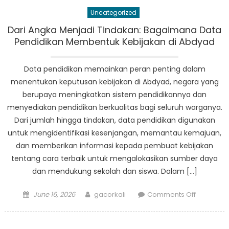
pendidik
Uncategorized
terhadap
kebijakan
Dari Angka Menjadi Tindakan: Bagaimana Data
dan
Pendidikan Membentuk Kebijakan di Abdyad
pengambi
keputusa
Data pendidikan memainkan peran penting dalam
di
menentukan keputusan kebijakan di Abdyad, negara yang
Abdya
berupaya meningkatkan sistem pendidikannya dan
menyediakan pendidikan berkualitas bagi seluruh warganya.
Dari jumlah hingga tindakan, data pendidikan digunakan
untuk mengidentifikasi kesenjangan, memantau kemajuan,
dan memberikan informasi kepada pembuat kebijakan
tentang cara terbaik untuk mengalokasikan sumber daya
dan mendukung sekolah dan siswa. Dalam […]
Posted
Author
on
June 16, 2026
gacorkali
Comments Off
on
Dari
Angka
Menjadi