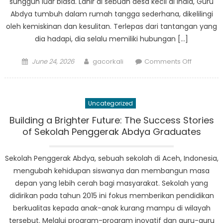
sungguh luar biasa. Lahir di sebuah desa kecil di India, Guru
Abdya tumbuh dalam rumah tangga sederhana, dikelilingi
oleh kemiskinan dan kesulitan. Terlepas dari tantangan yang
dia hadapi, dia selalu memiliki hubungan […]
Posted
Author
on
June 24, 2026
gacorkali
Comments Off
on
Dari
Ketidakje
Menjadi
Uncategorized
Ketenara
Kebangki
Building a Brighter Future: The Success Stories
Guru
of Sekolah Penggerak Abdya Graduates
Abdya
di
Sekolah Penggerak Abdya, sebuah sekolah di Aceh, Indonesia,
Dunia
mengubah kehidupan siswanya dan membangun masa
Spiritual
depan yang lebih cerah bagi masyarakat. Sekolah yang
didirikan pada tahun 2015 ini fokus memberikan pendidikan
berkualitas kepada anak-anak kurang mampu di wilayah
tersebut. Melalui program-program inovatif dan guru-guru