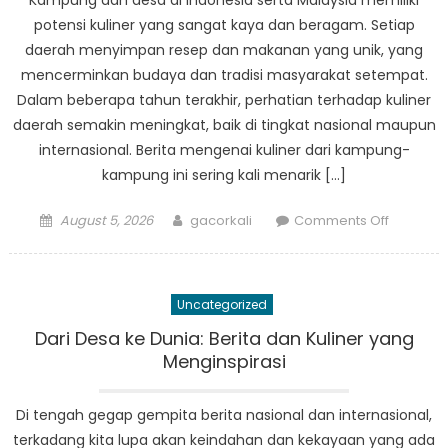
Kampung dan desa di Indonesia serta Malaysia memiliki
di
potensi kuliner yang sangat kaya dan beragam. Setiap
Balik
daerah menyimpan resep dan makanan yang unik, yang
Isu
mencerminkan budaya dan tradisi masyarakat setempat.
Nasional
Dalam beberapa tahun terakhir, perhatian terhadap kuliner
daerah semakin meningkat, baik di tingkat nasional maupun
internasional. Berita mengenai kuliner dari kampung-
kampung ini sering kali menarik […]
Posted
Author
on
August 5, 2026
gacorkali
Comments Off
on
Berita
Nasional:
Menggal
Uncategorized
Potensi
Kuliner
Dari Desa ke Dunia: Berita dan Kuliner yang
di
Menginspirasi
Kampun
Di tengah gegap gempita berita nasional dan internasional,
terkadang kita lupa akan keindahan dan kekayaan yang ada