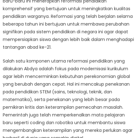
baru-baru ini menerapkan reformasi pendidikan
Abdya:
Yang
komprehensif yang bertujuan untuk meningkatkan kualitas
Perlu
pendidikan warganya. Reformasi yang telah berjalan selama
Anda
beberapa tahun ini bertujuan untuk membawa perubahan
Ketahui
signifikan pada sistem pendidikan di negara ini agar dapat
mempersiapkan siswa dengan lebih baik dalam menghadapi
tantangan abad ke-21.
Salah satu komponen utama reformasi pendidikan yang
dilakukan Abdya adalah fokus pada modernisasi kurikulum
agar lebih mencerminkan kebutuhan perekonomian global
yang berubah dengan cepat. Hal ini mencakup penekanan
pada pendidikan STEM (sains, teknologi, teknik, dan
matematika), serta penekanan yang lebih besar pada
pemikiran kritis dan keterampilan pemecahan masalah.
Pemerintah juga telah memperkenalkan mata pelajaran
baru seperti coding dan robotika untuk membantu siswa
mengembangkan keterampilan yang mereka perlukan agar