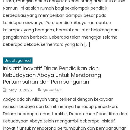
utara, mungkin belum banyak dikenal orang di seluruh dunia.
Namun, ini adalah rumah bagi sekelompok pendidik
berdedikasi yang memberikan dampak besar pada
kehidupan siswanya. Para pendidik Abdya merupakan
kelompok yang beragam, berasal dari latar belakang dan
pengalaman berbeda. Beberapa telah mengajar selama
beberapa dekade, sementara yang lain […]
Uncategorized
Inisiatif Inovatif Dinas Pendidikan dan
Kebudayaan Abdya untuk Mendorong
Pertumbuhan dan Pembangunan
Author
Posted
gacorkali
May 13, 2026
on
Abdya adalah wilayah yang terkenal dengan kekayaan
warisan budaya dan komitmennya terhadap pendidikan.
Dalam beberapa tahun terakhir, Departemen Pendidikan dan
Kebudayaan Abdya telah mengambil beberapa inisiatif
inovatif untuk mendorong pertumbuhan dan pembangunan