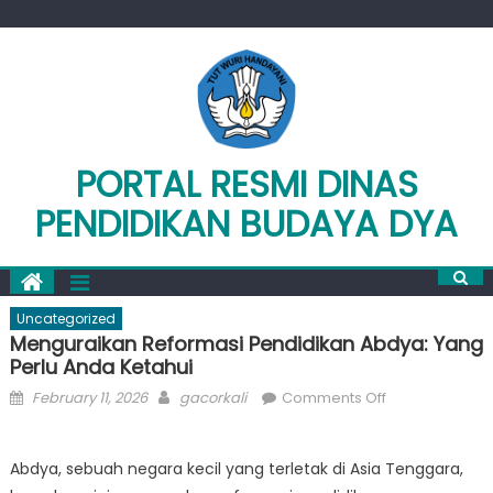
Skip
to
content
PORTAL RESMI DINAS
PENDIDIKAN BUDAYA DYA
Uncategorized
Menguraikan Reformasi Pendidikan Abdya: Yang
Perlu Anda Ketahui
Posted
Author
on
February 11, 2026
gacorkali
Comments Off
on
Menguraikan
Reformasi
Abdya, sebuah negara kecil yang terletak di Asia Tenggara,
Pendidikan