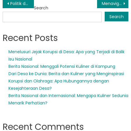
Post
Politik dan Olahraga: Kesehatan Masyarakat melalui Makanan Tradisional Indonesia
Menavigasi Sistem Pendidikan di Abdya: Bagaimana Regulasi Membentuk Pembelajaran
Search
navigation
Search
Recent Posts
Menelusuri Jejak Korupsi di Desa: Apa yang Terjadi di Balik
Isu Nasional
Berita Nasional: Menggali Potensi Kuliner di Kampung
Dari Desa ke Dunia: Berita dan Kuliner yang Menginspirasi
Korupsi dan Olahraga: Apa Hubungannya dengan
Kesejahteraan Desa?
Berita Nasional dan Internasional: Mengapa Kuliner Sedunia
Menarik Perhatian?
Recent Comments