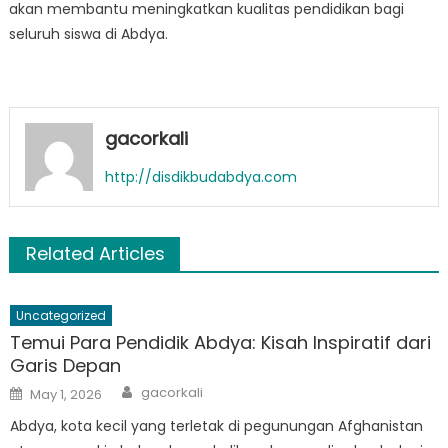
akan membantu meningkatkan kualitas pendidikan bagi
seluruh siswa di Abdya.
gacorkali
http://disdikbudabdya.com
Related Articles
Uncategorized
Temui Para Pendidik Abdya: Kisah Inspiratif dari
Garis Depan
Author
Posted
gacorkali
May 1, 2026
on
Abdya, kota kecil yang terletak di pegunungan Afghanistan