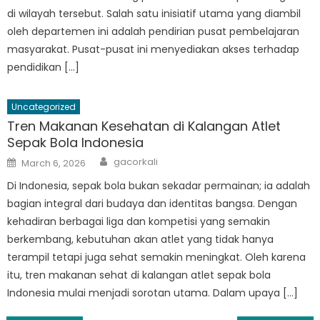
di wilayah tersebut. Salah satu inisiatif utama yang diambil
oleh departemen ini adalah pendirian pusat pembelajaran
masyarakat. Pusat-pusat ini menyediakan akses terhadap
pendidikan […]
Uncategorized
Tren Makanan Kesehatan di Kalangan Atlet
Sepak Bola Indonesia
Author
Posted
gacorkali
March 6, 2026
on
Di Indonesia, sepak bola bukan sekadar permainan; ia adalah
bagian integral dari budaya dan identitas bangsa. Dengan
kehadiran berbagai liga dan kompetisi yang semakin
berkembang, kebutuhan akan atlet yang tidak hanya
terampil tetapi juga sehat semakin meningkat. Oleh karena
itu, tren makanan sehat di kalangan atlet sepak bola
Indonesia mulai menjadi sorotan utama. Dalam upaya […]