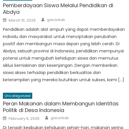
Pemberdayaan Siswa Melalui Pendidikan di
Abdya
Author
Posted
gacorkali
March 15, 2026
on
Pendidikan adalah alat ampuh yang dapat memberdayakan
individu dan masyarakat untuk menciptakan perubahan
positif dan membangun masa depan yang lebih cerah. Di
Abdya, sebuah provinsi di Indonesia, pendidikan mempunyai
potensi untuk mengubah kehidupan siswa dan memutus
siklus kemiskinan dan kesenjangan. Dengan memberikan
siswa akses terhadap pendidikan berkualitas dan
keterampilan yang mereka butuhkan untuk sukses, kami […]
Uncategorized
Peran Makanan dalam Membangun Identitas
Politik di Desa Indonesia
Author
Posted
gacorkali
February 6, 2026
on
Di tengah kesibukan kehidupan sehari-hari, makanan sering