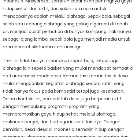
Indonesia. Masyarakat semakin sadar akan pentingnya gaya
Trendi
di
hidup sehat dan aktif, dan salah satu cara untuk
Desa-
mencapainya adalah melalui olahraga. Sepak bola, sebagai
Desa
salah satu cabang olahraga yang paling digemari di tanah
Berbasis
air, menjadi pusat perhatian di banyak kampung. Tak hanya
Sepak
sebagai ajang lomba, sepak bola juga menjadi media untuk
Bola
mempererat silaturahmi antarwarga.
Tren ini tidak hanya mencakup sepak bola, tetapi juga
olahraga lain seperti basket yang mulai mendapat tempat di
hati anak-anak muda desa. Komunitas-komunitas di desa
mulai mengadakan kegiatan olahraga secara rutin, yang
tidak hanya fokus pada kompetisi tetapi juga kesehatan.
Dalam konteks ini, pemerintah desa juga berperan aktif
dengan mendukung program-program yang
mempromosikan gaya hidup sehat melalui olahraga,
makanan bergizi, dan berbagai inisiatif lainnya. Dengan
demikian, desa-desa di Indonesia semakin hidup dengan