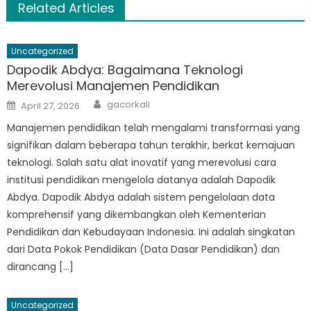
Related Articles
Uncategorized
Dapodik Abdya: Bagaimana Teknologi
Merevolusi Manajemen Pendidikan
Author
Posted
gacorkali
April 27, 2026
on
Manajemen pendidikan telah mengalami transformasi yang
signifikan dalam beberapa tahun terakhir, berkat kemajuan
teknologi. Salah satu alat inovatif yang merevolusi cara
institusi pendidikan mengelola datanya adalah Dapodik
Abdya. Dapodik Abdya adalah sistem pengelolaan data
komprehensif yang dikembangkan oleh Kementerian
Pendidikan dan Kebudayaan Indonesia. Ini adalah singkatan
dari Data Pokok Pendidikan (Data Dasar Pendidikan) dan
dirancang […]
Uncategorized