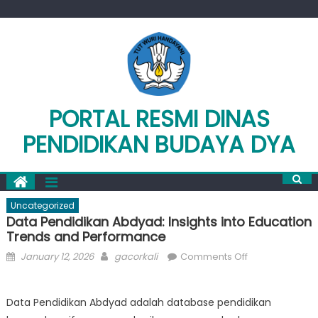
Skip
to
content
PORTAL RESMI DINAS
PENDIDIKAN BUDAYA DYA
Uncategorized
Data Pendidikan Abdyad: Insights into Education
Trends and Performance
Posted
Author
on
January 12, 2026
gacorkali
Comments Off
on
Data
Pendidikan
Data Pendidikan Abdyad adalah database pendidikan
Abdyad: