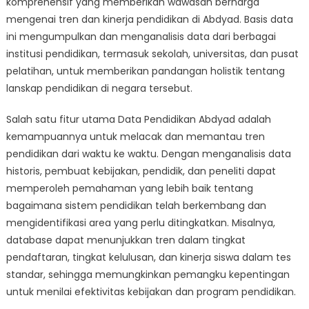
komprehensif yang memberikan wawasan berharga
Insights
into
mengenai tren dan kinerja pendidikan di Abdyad. Basis data
Education
ini mengumpulkan dan menganalisis data dari berbagai
Trends
institusi pendidikan, termasuk sekolah, universitas, dan pusat
and
pelatihan, untuk memberikan pandangan holistik tentang
Performance
lanskap pendidikan di negara tersebut.
Salah satu fitur utama Data Pendidikan Abdyad adalah
kemampuannya untuk melacak dan memantau tren
pendidikan dari waktu ke waktu. Dengan menganalisis data
historis, pembuat kebijakan, pendidik, dan peneliti dapat
memperoleh pemahaman yang lebih baik tentang
bagaimana sistem pendidikan telah berkembang dan
mengidentifikasi area yang perlu ditingkatkan. Misalnya,
database dapat menunjukkan tren dalam tingkat
pendaftaran, tingkat kelulusan, dan kinerja siswa dalam tes
standar, sehingga memungkinkan pemangku kepentingan
untuk menilai efektivitas kebijakan dan program pendidikan.