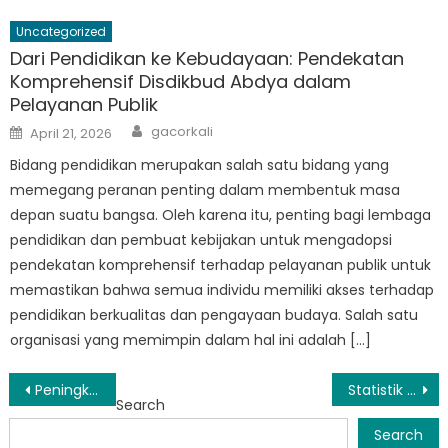
Uncategorized
Dari Pendidikan ke Kebudayaan: Pendekatan
Komprehensif Disdikbud Abdya dalam
Pelayanan Publik
Author
Posted
gacorkali
April 21, 2026
on
Bidang pendidikan merupakan salah satu bidang yang
memegang peranan penting dalam membentuk masa
depan suatu bangsa. Oleh karena itu, penting bagi lembaga
pendidikan dan pembuat kebijakan untuk mengadopsi
pendekatan komprehensif terhadap pelayanan publik untuk
memastikan bahwa semua individu memiliki akses terhadap
pendidikan berkualitas dan pengayaan budaya. Salah satu
organisasi yang memimpin dalam hal ini adalah […]
Post
Peningkatan Pelayanan Publik: Upaya Disdikbud Abdya Meningkatkan Pelayanan Pendidikan dan Kebudayaan
Statistik mengungkapkan tren pendidikan di Abdya: Apa yang ditunjukkan oleh angka-angka tersebut?
Search
navigation
Search