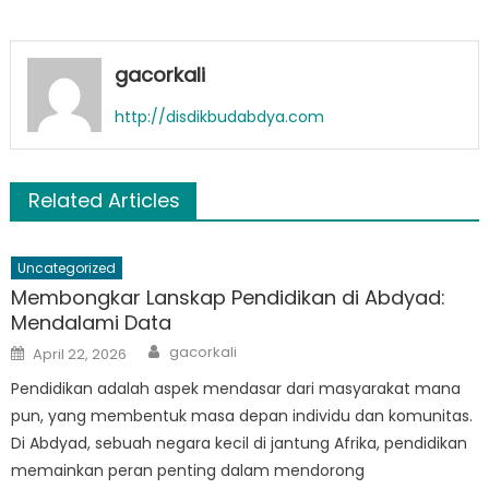
gacorkali
http://disdikbudabdya.com
Related Articles
Uncategorized
Membongkar Lanskap Pendidikan di Abdyad:
Mendalami Data
Author
Posted
gacorkali
April 22, 2026
on
Pendidikan adalah aspek mendasar dari masyarakat mana
pun, yang membentuk masa depan individu dan komunitas.
Di Abdyad, sebuah negara kecil di jantung Afrika, pendidikan
memainkan peran penting dalam mendorong